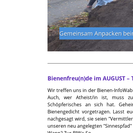
Der Ursprung der Transiti
Schmeckt der Fenchel? D
In Juli 2023 trafen wir 
Gemeinsam Anpacken beim
Jeden siebten des Monats i
Bamberg
haben zusammen gefeiert.
Wer auf seinem Urlaub dort 
Bienenfreu(n)de im AUGUST – 
Wir treffen uns in der Bienen-InfoWa
Auch, wer Atheist/in ist, muss 
Schöpferisches an sich hat. Gehe
Bienengedicht vorgetragen. Lasst e
nachgesagt wird, sie seien "Vermitt
unseren neu angelegten "Sinnespfad"