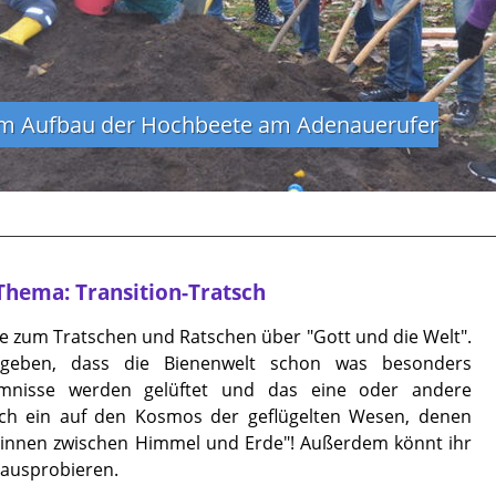
on Town Bewegung liegt in Totnes in England.
er Punk-Garten ist einer von fünf Gemeinscha
uns zum Jubiläumsplenum im zauberhaften Garte
 Aufbau der Hochbeete am Adenauerufer
m Lichtspielkino
Station macht, schreibt uns bitte bitte eine Karte
Thema: Transition-Tratsch
be zum Tratschen und Ratschen über "Gott und die Welt".
zugeben, dass die Bienenwelt schon was besonders
imnisse werden gelüftet und das eine oder andere
uch ein auf den Kosmos der geflügelten Wesen, denen
lerinnen zwischen Himmel und Erde"! Außerdem könnt ihr
 ausprobieren.