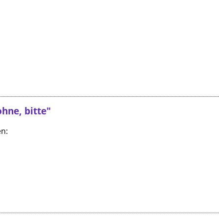
hne, bitte"
en: